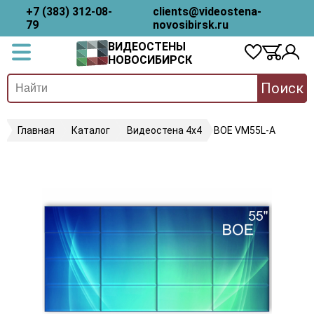
+7 (383) 312-08-
clients@videostena-
79
novosibirsk.ru
ВИДЕОСТЕНЫ
НОВОСИБИРСК
Поиск
Главная
Каталог
Видеостена 4х4
BOE VM55L-A