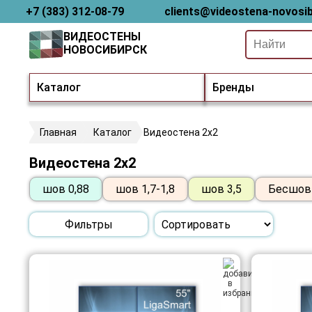
+7 (383) 312-08-79
clients@videostena-novosib
ВИДЕОСТЕНЫ
НОВОСИБИРСК
Каталог
Бренды
Главная
Каталог
Видеостена 2x2
Видеостена 2x2
шов 0,88
шов 1,7-1,8
шов 3,5
Бесшов
Фильтры