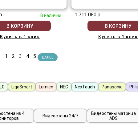
р.
1 711 080 р.
В наличии
В КОРЗИНУ
В КОРЗИНУ
Купить в 1 клик
Купить в 1 клик
1
2
3
4
5
ДАЛЕЕ
LG
LigaSmart
Lumien
NEC
NexTouch
Panasonic
Phil
остена из 4
Видеостены матрица
Видеостены 24/7
ониторов
ADS