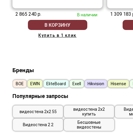
2 865 240 р.
1 309 183 
В наличии
В КОРЗИНУ
Купить в 1 клик
Бренды
BOE
EWIN
EliteBoard
Exell
Hikvision
Hisense
Популярные запросы
видеостена 2х2
Виде
видеостена 2х2 55
купить
м
Бесшовные
Видеостена 2 2
видеостены