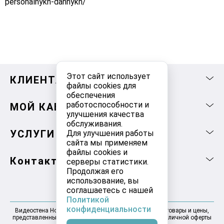
personalnykh-dannykh/
Этот сайт использует
КЛИЕНТАМ
файлы cookies для
обеспечения
работоспособности и
МОЙ КАБИНЕТ
улучшения качества
обслуживания.
УСЛУГИ
Для улучшения работы
сайта мы применяем
файлы cookies и
Контакты
серверы статистики.
Продолжая его
использование, вы
соглашаетесь с нашей
Политикой
конфиденциальности
Видеостена Новосибирск 2025-2026 © Информация, товары и цены,
представленные на сайте, не являются договором публичной оферты