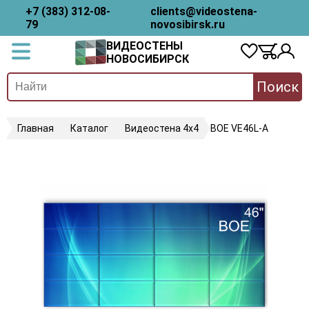
+7 (383) 312-08-
clients@videostena-
79
novosibirsk.ru
ВИДЕОСТЕНЫ
НОВОСИБИРСК
Поиск
Главная
Каталог
Видеостена 4х4
BOE VE46L-A