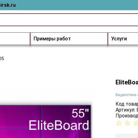
irsk.ru
Примеры работ
Услуги
D5
EliteBo
Видеостена 
Код товар
Артикул:
Производ
☆
☆