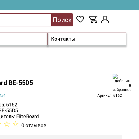
Поиск
Контакты
ard BE-55D5
4х4
Артикул: 6162
а: 6162
 BE-55D5
итель:
EliteBoard
☆
☆
☆
0 отзывов