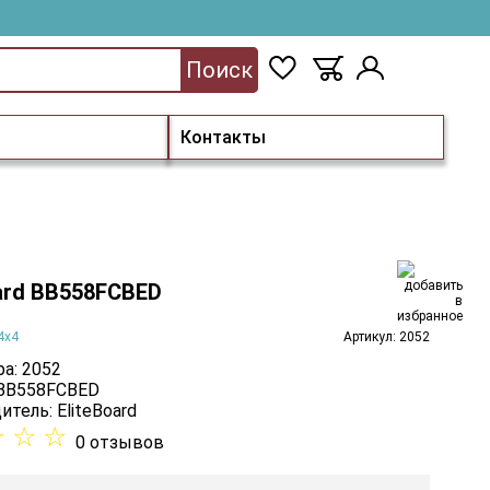
Поиск
Контакты
oard BB558FCBED
4х4
Артикул: 2052
а: 2052
 BB558FCBED
итель:
EliteBoard
☆
☆
☆
0 отзывов