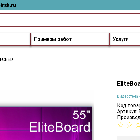
irsk.ru
Примеры работ
Услуги
8FCBED
EliteB
Видеостена 
Код товар
Артикул:
Производ
☆
☆