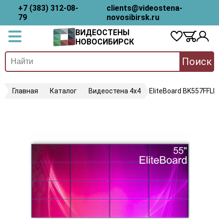
+7 (383) 312-08-
clients@videostena-
79
novosibirsk.ru
ВИДЕОСТЕНЫ
НОВОСИБИРСК
Поиск
Главная
Каталог
Видеостена 4х4
EliteBoard BK557FFLE