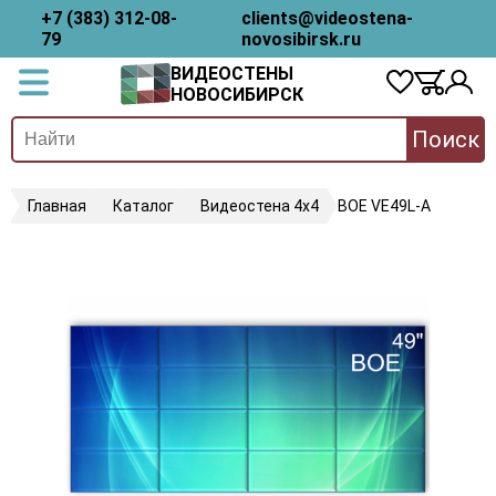
+7 (383) 312-08-
clients@videostena-
79
novosibirsk.ru
ВИДЕОСТЕНЫ
НОВОСИБИРСК
Поиск
Главная
Каталог
Видеостена 4х4
BOE VE49L-A