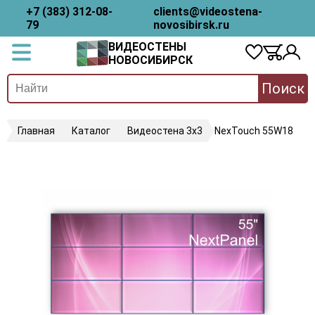
+7 (383) 312-08-
clients@videostena-
79
novosibirsk.ru
ВИДЕОСТЕНЫ
НОВОСИБИРСК
Поиск
Главная
Каталог
Видеостена 3х3
NexTouch 55W18