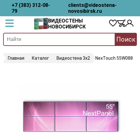
+7 (383) 312-08-
clients@videostena-
79
novosibirsk.ru
ВИДЕОСТЕНЫ
НОВОСИБИРСК
Поиск
Главная
Каталог
Видеостена 3х2
NexTouch 55W088