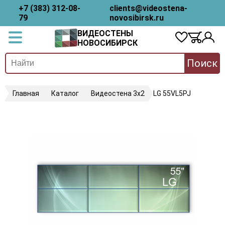
+7 (383) 312-08-
clients@videostena-
79
novosibirsk.ru
ВИДЕОСТЕНЫ
НОВОСИБИРСК
Поиск
Главная
Каталог
Видеостена 3х2
LG 55VL5PJ