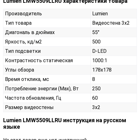
Lumien LMW5509LLRU характеристики товара
Производитель
Lumien
Тип товара
Видеостена 3х2
Диагональ в дюймах
55"
Яркость, кд/м2
500
Тип подсветки
D-LED
Контрастность статическая
1000:1
Углы обзора
178x178
Время отклика, мс
8
Потребление энергии (Max), Вт
250
Частота обновления, Гц
60
Размер видеостены
3x2
Lumien LMW5509LLRU инструкция на русском
языке