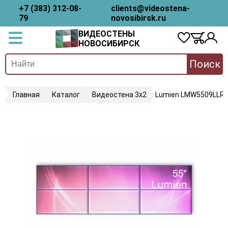
+7 (383) 312-08-
clients@videostena-
79
novosibirsk.ru
ВИДЕОСТЕНЫ
НОВОСИБИРСК
Поиск
Главная
Каталог
Видеостена 3х2
Lumien LMW5509LLR