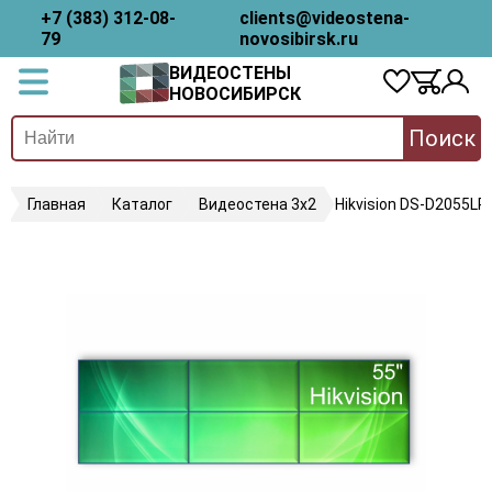
+7 (383) 312-08-
clients@videostena-
79
novosibirsk.ru
ВИДЕОСТЕНЫ
НОВОСИБИРСК
Поиск
Главная
Каталог
Видеостена 3х2
Hikvision DS-D2055LR