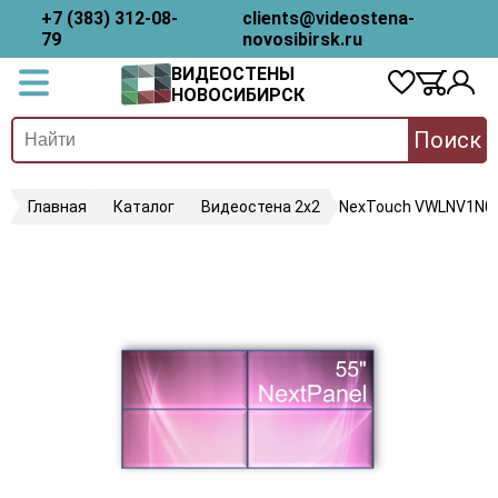
+7 (383) 312-08-
clients@videostena-
79
novosibirsk.ru
ВИДЕОСТЕНЫ
НОВОСИБИРСК
Поиск
Главная
Каталог
Видеостена 2x2
NexTouch VWLNV1N0