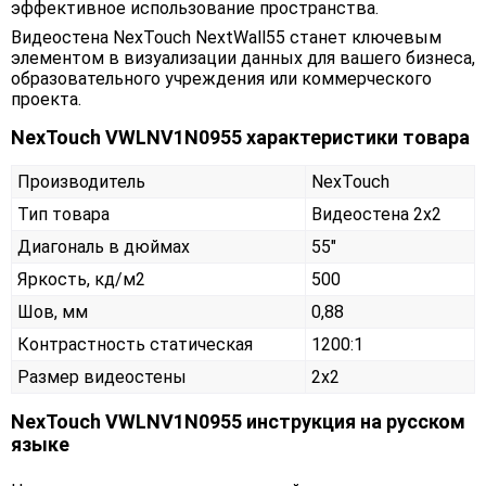
эффективное использование пространства.
Видеостена NexTouch NextWall55 станет ключевым
элементом в визуализации данных для вашего бизнеса,
образовательного учреждения или коммерческого
проекта.
NexTouch VWLNV1N0955 характеристики товара
Производитель
NexTouch
Тип товара
Видеостена 2х2
Диагональ в дюймах
55"
Яркость, кд/м2
500
Шов, мм
0,88
Контрастность статическая
1200:1
Размер видеостены
2x2
NexTouch VWLNV1N0955 инструкция на русском
языке