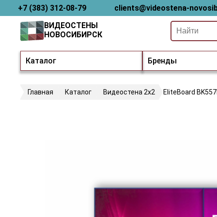
+7 (383) 312-08-79
clients@videostena-novosib
ВИДЕОСТЕНЫ
НОВОСИБИРСК
Каталог
Бренды
Главная
Каталог
Видеостена 2x2
EliteBoard BK55