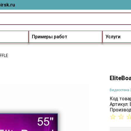
irsk.ru
Примеры работ
Услуги
7FFLE
EliteBo
Видеостена 
Код товар
Артикул:
Производ
☆
☆