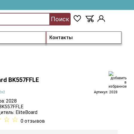
Поиск
Контакты
ard BK557FFLE
2x2
Артикул: 2028
а: 2028
 BK557FFLE
итель:
EliteBoard
☆
☆
☆
0 отзывов