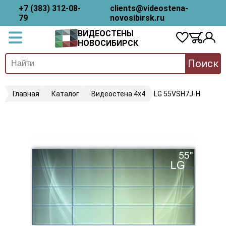
+7 (383) 312-08-
clients@videostena-
79
novosibirsk.ru
ВИДЕОСТЕНЫ
НОВОСИБИРСК
Поиск
Главная
Каталог
Видеостена 4х4
LG 55VSH7J-H