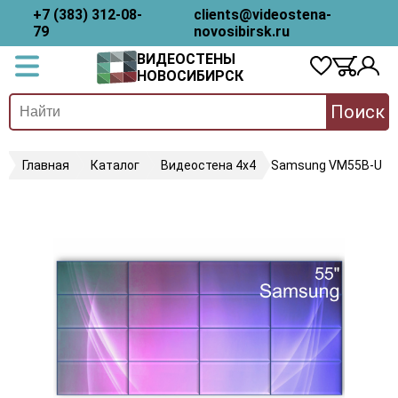
+7 (383) 312-08-
clients@videostena-
79
novosibirsk.ru
ВИДЕОСТЕНЫ
НОВОСИБИРСК
Поиск
Главная
Каталог
Видеостена 4х4
Samsung VM55B-U