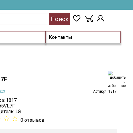
Поиск
Контакты
L7F
3х3
Артикул: 1817
а: 1817
 55VL7F
итель:
LG
☆
☆
☆
0 отзывов