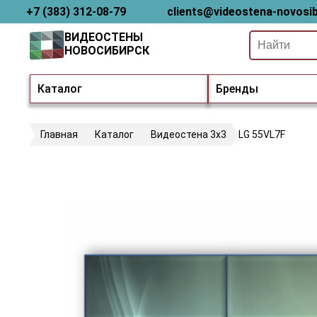
+7 (383) 312-08-79
clients@videostena-novosib
ВИДЕОСТЕНЫ
НОВОСИБИРСК
Каталог
Бренды
Главная
Каталог
Видеостена 3х3
LG 55VL7F