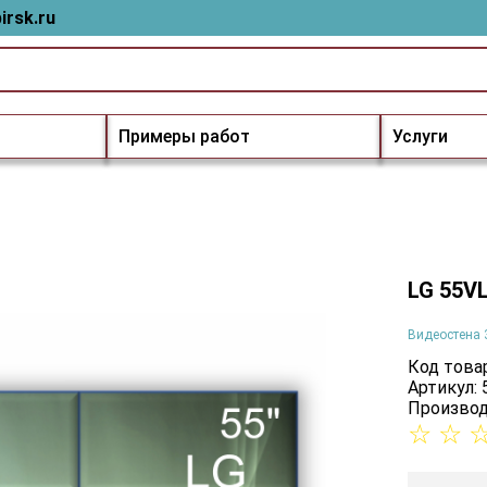
irsk.ru
Примеры работ
Услуги
LG 55V
Видеостена 
Код товар
Артикул:
Производ
☆
☆