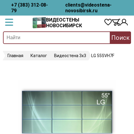
+7 (383) 312-08-
clients@videostena-
79
novosibirsk.ru
ВИДЕОСТЕНЫ
НОВОСИБИРСК
Поиск
Главная
Каталог
Видеостена 3х3
LG 55SVH7F