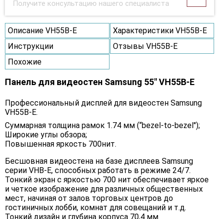
Получите консультацию нашего специалиста
Описание VH55B-E
Характеристики VH55B-E
Инструкции
Отзывы VH55B-E
Похожие
Панель для видеостен Samsung 55" VH55B-E
Профессиональный дисплей для видеостен Samsung
VH55B-E.
Суммарная толщина рамок 1.74 мм (“bezel-to-bezel");
Широкие углы обзора;
Повышенная яркость 700нит.
Бесшовная видеостена на базе дисплеев Samsung
серии VHB-E, способных работать в режиме 24/7.
Тонкий экран с яркостью 700 нит обеспечивает яркое
и четкое изображение для различных общественных
мест, начиная от залов торговых центров до
гостиничных лобби, комнат для совещаний и т.д.
Тонкий дизайн и глубина корпуса 70,4 мм