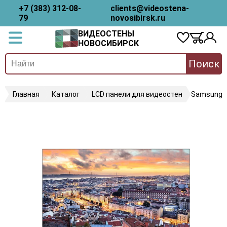
+7 (383) 312-08-
clients@videostena-
79
novosibirsk.ru
ВИДЕОСТЕНЫ
НОВОСИБИРСК
Поиск
Главная
Каталог
LCD панели для видеостен
Samsung 