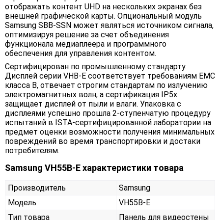
отображать контент UHD на нескольких экранах без
внешней графической карты. Опциональный модуль
Samsung SBB-SSN может являться источником сигнала,
оптимизируя решение за счет объединения
функционала медиаплеера и программного
обеспечения для управления контентом.
Сертифицирован по промышленному стандарту.
Дисплей серии VHB-E соответствует требованиям EMC
класса B, отвечает строгим стандартам по излучению
электромагнитных волн, а сертификация IP5x
защищает дисплей от пыли и влаги. Упаковка с
дисплеями успешно прошла 2-ступенчатую процедуру
испытаний в ISTA-сертифицированной лаборатории на
предмет оценки возможности получения минимальных
повреждений во время транспортировки и достаки
потребителям.
Samsung VH55B-E характеристики товара
Производитель
Samsung
Модель
VH55B-E
Тип товара
Панель для видеостены