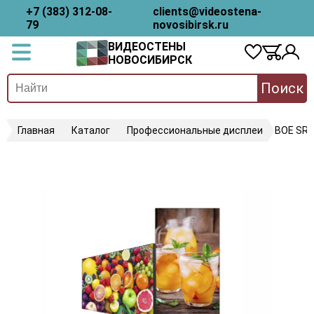
+7 (383) 312-08-
clients@videostena-
79
novosibirsk.ru
ВИДЕОСТЕНЫ
НОВОСИБИРСК
Поиск
Главная
Каталог
Профессиональные дисплеи
BOE SR7