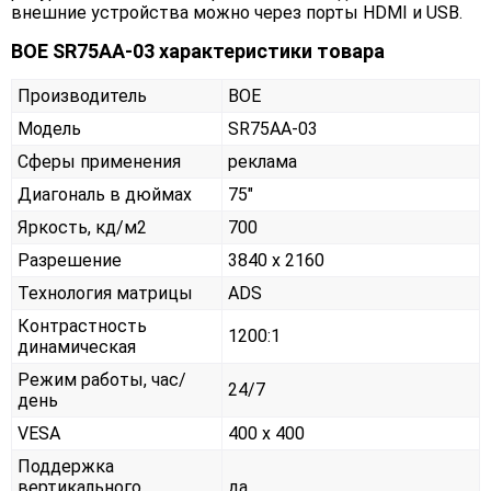
внешние устройства можно через порты HDMI и USB.
BOE SR75AA-03 характеристики товара
Производитель
BOE
Модель
SR75AA-03
Сферы применения
реклама
Диагональ в дюймах
75"
Яркость, кд/м2
700
Разрешение
3840 x 2160
Технология матрицы
ADS
Контрастность
1200:1
динамическая
Режим работы, час/
24/7
день
VESA
400 x 400
Поддержка
вертикального
да