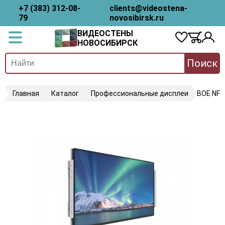
+7 (383) 312-08-
clients@videostena-
79
novosibirsk.ru
ВИДЕОСТЕНЫ
НОВОСИБИРСК
Поиск
Главная
Каталог
Профессиональные дисплеи
BOE NF3