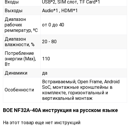
Входы
USB*2, SIM слот, TF Card*1
Выходы
Audio*1 , HDMI*1
Диапазон
рабочих
от 0 до 40
ремператур, ⁰С
Диапазон
20 - 80
влажности, %
Потребление
энергии (Max),
110
Вт
Динамики
да
Встраиваемый, Open Frame, Android
SoC, монтажные кронштейны в
Особенности
комплекте, горизонтальный и
вертикальный монтаж
BOE NF32A-40A инструкция на русском языке
На этот товар еще нет инструкций