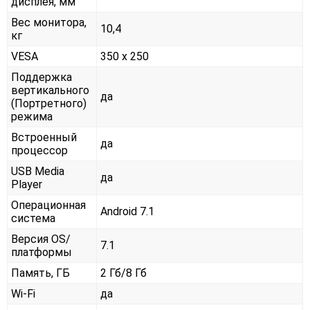
дисплея, мм
Вес монитора,
10,4
кг
VESA
350 x 250
Поддержка
вертикального
да
(Портретного)
режима
Встроенный
да
процессор
USB Media
да
Player
Операционная
Android 7.1
система
Версия OS/
7.1
платформы
Память, ГБ
2 Гб/8 Гб
Wi-Fi
да