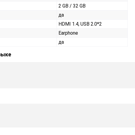
2 GB / 32 GB
да
HDMI 1.4, USB 2.0*2
Earphone
да
зыке