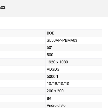
03.
BOE
SL50AP-PBMA03
50"
500
1920 x 1080
ADSDS
5000:1
10/18/10/10
200 x 200
да
Android 9.0