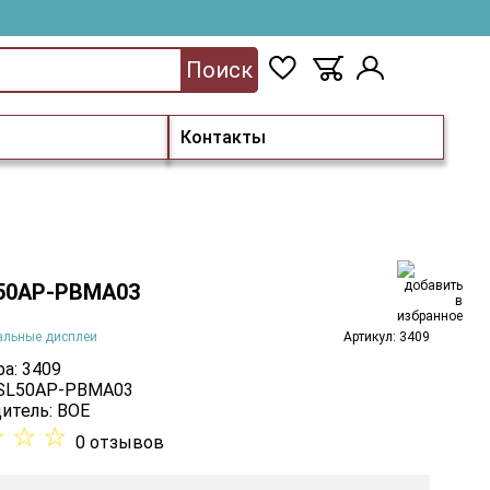
Поиск
Контакты
50AP-PBMA03
альные дисплеи
Артикул: 3409
а: 3409
 SL50AP-PBMA03
итель:
BOE
☆
☆
☆
0 отзывов