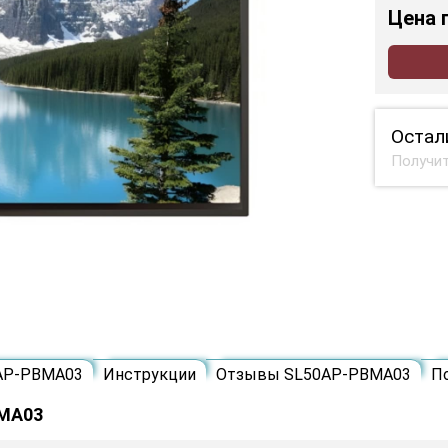
Цена
Остал
Получит
0AP-PBMA03
Инструкции
Отзывы SL50AP-PBMA03
П
BMA03