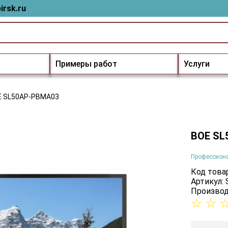
irsk.ru
Примеры работ
Услуги
E SL50AP-PBMA03
BOE SL
Профессион
Код товар
Артикул:
Производ
☆
☆