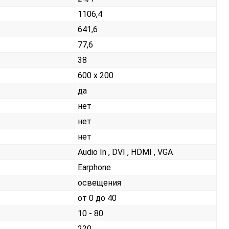
1106,4
641,6
77,6
38
600 х 200
да
нет
нет
нет
Audio In , DVI , HDMI , VGA
Earphone
освещения
от 0 до 40
10 - 80
220