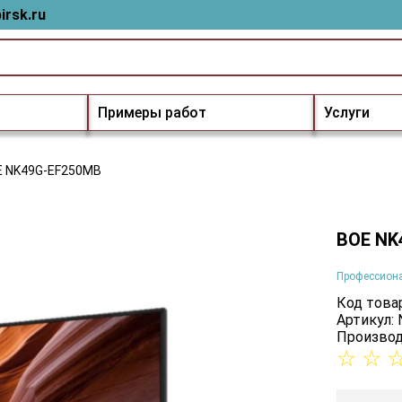
irsk.ru
Примеры работ
Услуги
E NK49G-EF250MB
BOE NK
Профессион
Код товар
Артикул:
Производ
☆
☆