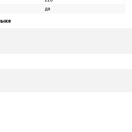
да
зыке