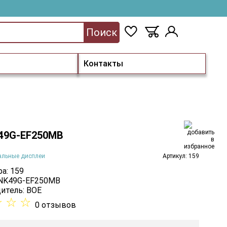
Поиск
Контакты
49G-EF250MB
альные дисплеи
Артикул: 159
а: 159
 NK49G-EF250MB
итель:
BOE
☆
☆
☆
0 отзывов