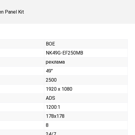
n Panel Kit
BOE
NK49G-EF250MB
реклама
49"
2500
1920 x 1080
ADS
1200:1
178x178
8
24/7