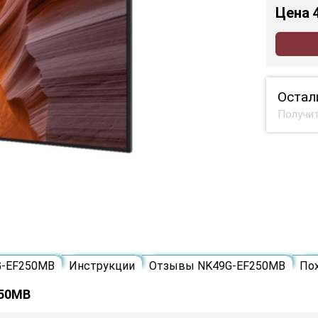
Цена
Остал
Получит
G-EF250MB
Инструкции
Отзывы NK49G-EF250MB
По
250MB