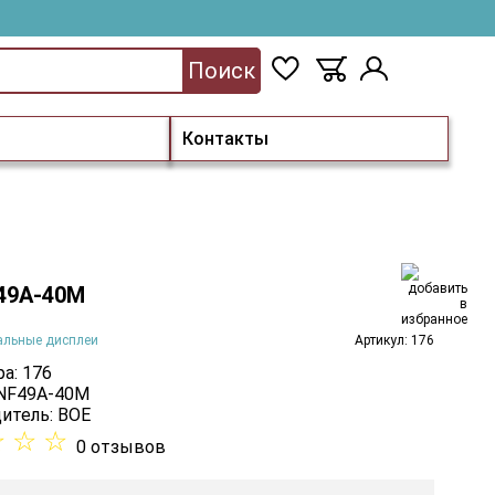
Поиск
Контакты
49A-40M
альные дисплеи
Артикул: 176
а: 176
 NF49A-40M
итель:
BOE
☆
☆
☆
0 отзывов