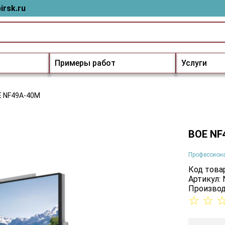
irsk.ru
Примеры работ
Услуги
 NF49A-40M
BOE NF
Профессион
Код товар
Артикул:
Производ
☆
☆