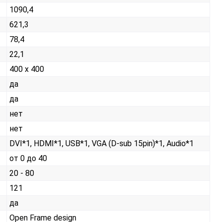
1090,4
621,3
78,4
22,1
400 x 400
да
да
нет
нет
DVI*1, HDMI*1, USB*1, VGA (D-sub 15pin)*1, Audio*1
от 0 до 40
20 - 80
121
да
Open Frame design