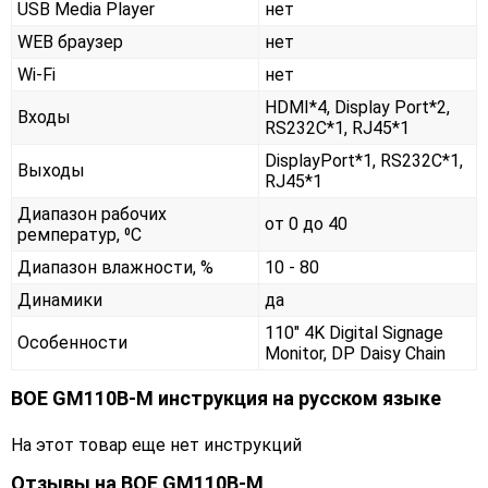
USB Media Player
нет
WEB браузер
нет
Wi-Fi
нет
HDMI*4, Display Port*2,
Входы
RS232С*1, RJ45*1
DisplayPort*1, RS232С*1,
Выходы
RJ45*1
Диапазон рабочих
от 0 до 40
ремператур, ⁰С
Диапазон влажности, %
10 - 80
Динамики
да
110" 4K Digital Signage
Особенности
Monitor, DP Daisy Chain
BOE GM110B-M инструкция на русском языке
На этот товар еще нет инструкций
Отзывы на
BOE GM110B-M