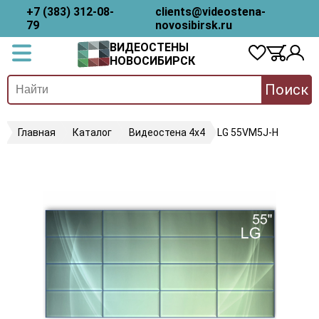
+7 (383) 312-08-
clients@videostena-
79
novosibirsk.ru
ВИДЕОСТЕНЫ
НОВОСИБИРСК
Поиск
Главная
Каталог
Видеостена 4х4
LG 55VM5J-H