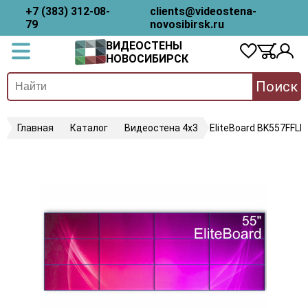
+7 (383) 312-08-
clients@videostena-
79
novosibirsk.ru
ВИДЕОСТЕНЫ
НОВОСИБИРСК
Поиск
Главная
Каталог
Видеостена 4х3
EliteBoard BK557FFLE