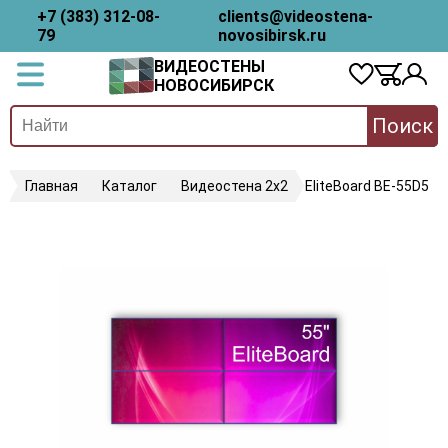
+7 (383) 312-08-
clients@videostena-
79
novosibirsk.ru
ВИДЕОСТЕНЫ
НОВОСИБИРСК
Поиск
Главная
Каталог
Видеостена 2x2
EliteBoard BE-55D5