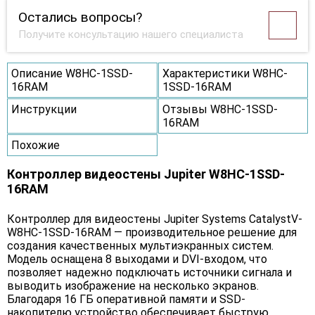
Остались вопросы?
Получите консультацию нашего специалиста
Описание W8HC-1SSD-
Характеристики W8HC-
16RAM
1SSD-16RAM
Инструкции
Отзывы W8HC-1SSD-
16RAM
Похожие
Контроллер видеостены Jupiter W8HC-1SSD-
16RAM
Контроллер для видеостены Jupiter Systems CatalystV-
W8HC-1SSD-16RAM — производительное решение для
создания качественных мультиэкранных систем.
Модель оснащена 8 выходами и DVI-входом, что
позволяет надежно подключать источники сигнала и
выводить изображение на несколько экранов.
Благодаря 16 ГБ оперативной памяти и SSD-
накопителю устройство обеспечивает быструю