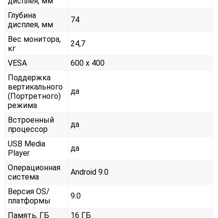
дисплея, мм
Глубина
74
дисплея, мм
Вес монитора,
24,7
кг
VESA
600 x 400
Поддержка
вертикального
да
(Портретного)
режима
Встроенный
да
процессор
USB Media
да
Player
Операционная
Android 9.0
система
Версия OS/
9.0
платформы
Память, ГБ
16 ГБ