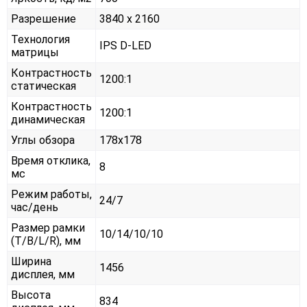
Разрешение
3840 x 2160
Технология
IPS D-LED
матрицы
Контрастность
1200:1
статическая
Контрастность
1200:1
динамическая
Углы обзора
178x178
Время отклика,
8
мс
Режим работы,
24/7
час/день
Размер рамки
10/14/10/10
(T/B/L/R), мм
Ширина
1456
дисплея, мм
Высота
834