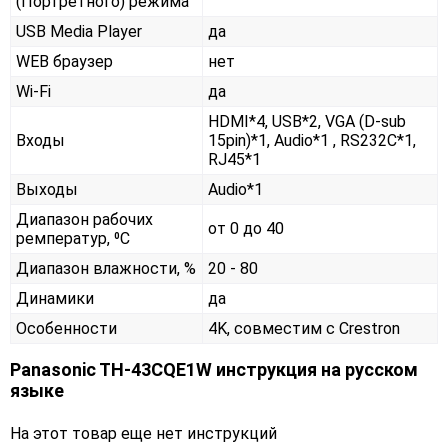
(Портретного) режима
USB Media Player
да
WEB браузер
нет
Wi-Fi
да
HDMI*4, USB*2, VGA (D-sub
Входы
15pin)*1, Audio*1 , RS232С*1,
RJ45*1
Выходы
Audio*1
Диапазон рабочих
от 0 до 40
ремператур, ⁰С
Диапазон влажности, %
20 - 80
Динамики
да
Особенности
4K, совместим с Crestron
Panasonic TH-43CQE1W инструкция на русском
языке
На этот товар еще нет инструкций