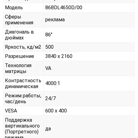
Модель
86BDL4650D/00
Сферы
реклама
применения
Диагональ в
86"
дюймах
Яркость, кд/м2
500
Разрешение
3840 x 2160
Технология
VA
матрицы
Контрастность
4000:1
динамическая
Режим работы,
24/7
час/день
VESA
600 x 400
Поддержка
вертикального
да
(Портретного)
режима