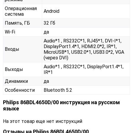
Операционная
Android
система
Память, ГБ
32 Гб
Wi-Fi
да
Audio*1 , RS232С*1, RJ45*1, DVI-I*1,
DisplayPort1.4*1, HDMI2.0*2, IR*1,
Входы
MicroUSB*1, USB2.0*1, USB3.0*2, VGA
(через DVI)
Audio*1 , RS232С*1, DisplayPort1.4*1,
Выходы
IR*1
Динамики
да
Особенности
Bluetooth 5.2
Philips 86BDL4650D/00 инструкция на русском
языке
На этот товар еще нет инструкций
Отзывы на
Philips 86BDL4650D/00