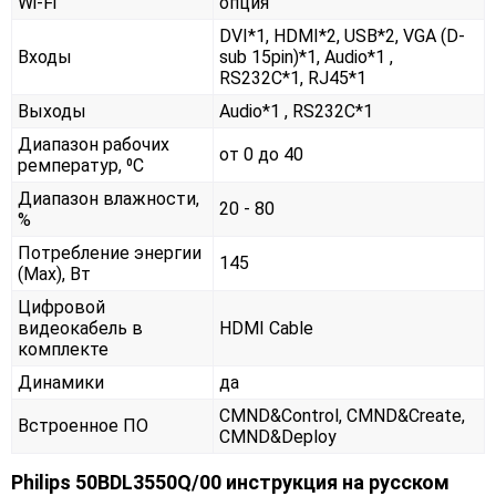
Wi-Fi
опция
DVI*1, HDMI*2, USB*2, VGA (D-
Входы
sub 15pin)*1, Audio*1 ,
RS232С*1, RJ45*1
Выходы
Audio*1 , RS232С*1
Диапазон рабочих
от 0 до 40
ремператур, ⁰С
Диапазон влажности,
20 - 80
%
Потребление энергии
145
(Max), Вт
Цифровой
видеокабель в
HDMI Cable
комплекте
Динамики
да
CMND&Control, CMND&Create,
Встроенное ПО
CMND&Deploy
Philips 50BDL3550Q/00 инструкция на русском