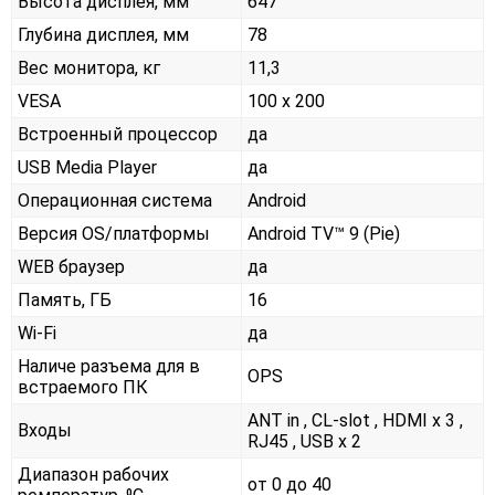
Высота дисплея, мм
647
Глубина дисплея, мм
78
Вес монитора, кг
11,3
VESA
100 x 200
Встроенный процессор
да
USB Media Player
да
Операционная система
Android
Версия OS/платформы
Android TV™ 9 (Pie)
WEB браузер
да
Память, ГБ
16
Wi-Fi
да
Наличе разъема для в
OPS
встраемого ПК
ANT in , CL-slot , HDMI x 3 ,
Входы
RJ45 , USB x 2
Диапазон рабочих
от 0 до 40