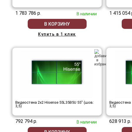
1 783 786 р.
1 415 054 
В наличии
В КОРЗИНУ
Купить в 1 клик
Видеостена 2x2 Hisense 55L35B5U 55" (шов:
Видеостена 
3,5)
3,5)
792 794 р.
628 913 р.
В наличии