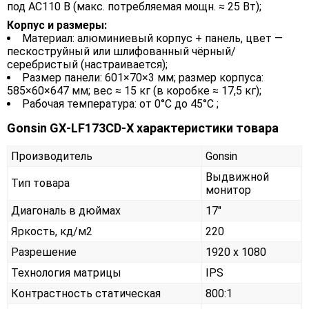
под AC110 В (макс. потребляемая мощн. ≈ 25 Вт);
Корпус и размеры:
Материал: алюминиевый корпус + панель, цвет —
пескоструйный или шлифованный чёрный/
серебристый (настраивается);
Размер панели: 601×70×3 мм; размер корпуса:
585×60×647 мм; вес ≈ 15 кг (в коробке ≈ 17,5 кг);
Рабочая температура: от 0°C до 45°C ;
Gonsin GX‑LF173CD‑X характеристики товара
Производитель
Gonsin
Выдвижной
Тип товара
монитор
Диагональ в дюймах
17"
Яркость, кд/м2
220
Разрешение
1920 x 1080
Технология матрицы
IPS
Контрастность статическая
800:1