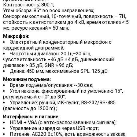
Контрастность: 800:1;
Углы обзора: 85° во всех направлениях;
Сенсор: емкостный, 10‑точечный, поверхность – 7H,
стойкость к антистатикам до 4 кВ, время отклика < 5
мс, ресурс касаний > 50 млн;
Микрофон:
Электретный конденсаторный микрофон с
кардиоидной диаграммой;
Частотный диапазон: 20 Гц–20 кГц,
чувствительность −46 дБ ±4 дБ, динамический
диапазон > 85 дБ, SNR ≥ 96 дБ;
Длина: 450 мм, максимальное SPL: 125 дБ;
Механизм подъема:
Время подъёма/опускания: ~30 сек;
Угол наклона: фиксированный по умолчанию 15°,
регулируемый от 0° до 30°;
Управление: ручной, ИК‑пульт, RS‑232/RS‑485
(дальность до 1200 m) ;
Интерфейсы и питание:
HDMI + VGA (с авто‑распознаванием сигнала);
Управление и зарядка через USB-порт;
Питание: AC220 В±10%, есть возможность заказа