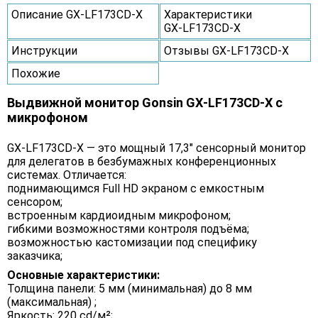
Описание GX‑LF173CD‑X
Характеристики
GX‑LF173CD‑X
Инструкции
Отзывы GX‑LF173CD‑X
Похожие
Выдвижной монитор Gonsin GX‑LF173CD‑X с
микрофоном
GX‑LF173CD‑X — это мощный 17,3″ сенсорный монитор
для делегатов в безбумажных конференционных
системах. Отличается:
поднимающимся Full HD экраном с емкостным
сенсором;
встроенным кардиоидным микрофоном;
гибкими возможностями контроля подъёма;
возможностью кастомизации под специфику
заказчика;
Основные характеристики:
Толщина панели: 5 мм (минимальная) до 8 мм
(максимальная) ;
Яркость: 220 cd/м²;