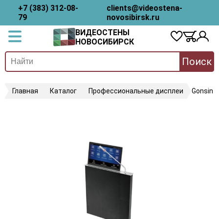
+7 (383) 312-08-
clients@videostena-
79
novosibirsk.ru
ВИДЕОСТЕНЫ
НОВОСИБИРСК
Поиск
Главная
Каталог
Профессиональные дисплеи
Gonsin 