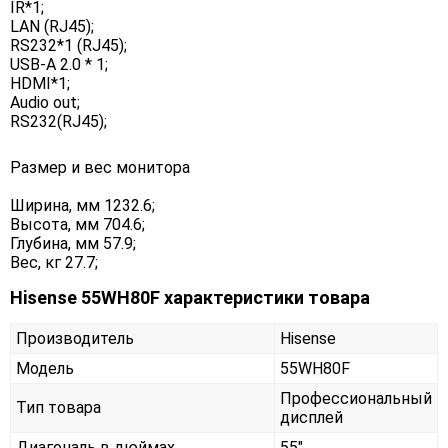
IR*1;
LAN (RJ45);
RS232*1 (RJ45);
USB-A 2.0 * 1;
HDMI*1;
Audio out;
RS232(RJ45);
Размер и вес монитора
Ширина, мм 1232.6;
Высота, мм 704.6;
Глубина, мм 57.9;
Вес, кг 27.7;
Hisense 55WH80F характеристики товара
Производитель
Hisense
Модель
55WH80F
Профессиональный
Тип товара
дисплей
Диагональ в дюймах
55"