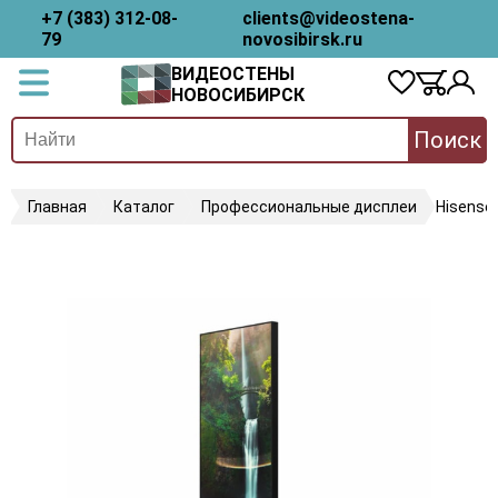
+7 (383) 312-08-
clients@videostena-
79
novosibirsk.ru
ВИДЕОСТЕНЫ
НОВОСИБИРСК
Поиск
Главная
Каталог
Профессиональные дисплеи
Hisense