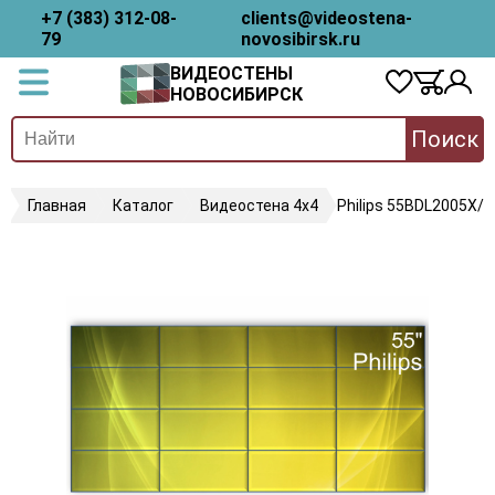
+7 (383) 312-08-
clients@videostena-
79
novosibirsk.ru
ВИДЕОСТЕНЫ
НОВОСИБИРСК
Поиск
Главная
Каталог
Видеостена 4х4
Philips 55BDL2005X/0