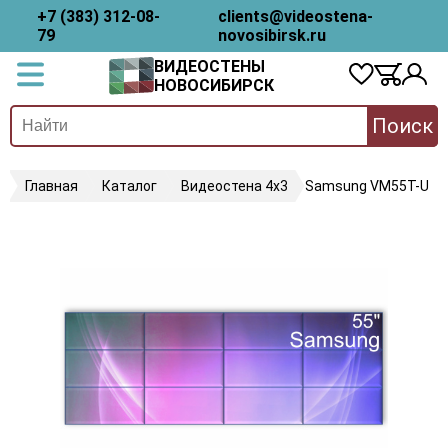
+7 (383) 312-08-
clients@videostena-
79
novosibirsk.ru
ВИДЕОСТЕНЫ
НОВОСИБИРСК
Поиск
Главная
Каталог
Видеостена 4х3
Samsung VM55T-U