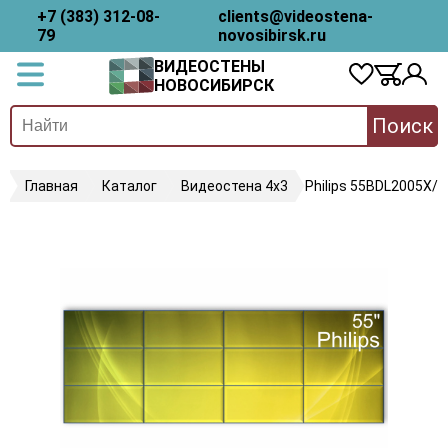
+7 (383) 312-08-
clients@videostena-
79
novosibirsk.ru
ВИДЕОСТЕНЫ
НОВОСИБИРСК
Поиск
Главная
Каталог
Видеостена 4х3
Philips 55BDL2005X/0