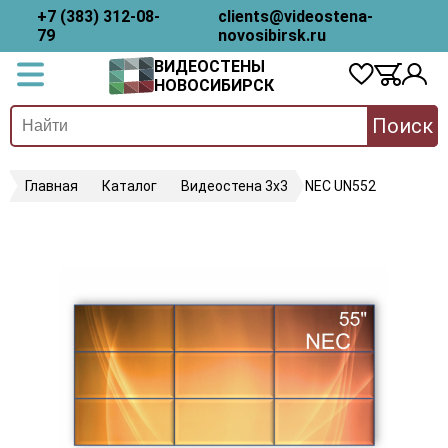
+7 (383) 312-08-
clients@videostena-
79
novosibirsk.ru
ВИДЕОСТЕНЫ
НОВОСИБИРСК
Поиск
Главная
Каталог
Видеостена 3х3
NEC UN552