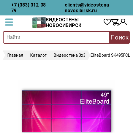
+7 (383) 312-08-
clients@videostena-
79
novosibirsk.ru
ВИДЕОСТЕНЫ
НОВОСИБИРСК
Поиск
Главная
Каталог
Видеостена 3х3
EliteBoard SK495FCLN