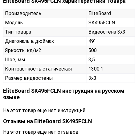
EliteBoard SK495FCLN характеристики товара
Производитель
EliteBoard
Модель
SK495FCLN
Тип товара
Видеостена 3х3
Диагональ в дюймах
49"
Яркость, кд/м2
500
Шов, мм
3,5
Контрастность статическая
1300:1
Размер видеостены
3x3
EliteBoard SK495FCLN инструкция на русском
языке
На этот товар еще нет инструкций
Отзывы на
EliteBoard SK495FCLN
На этот товар еще нет отзывов.