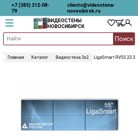
+7 (383) 312-08-
clients@videostena-
79
novosibirsk.ru
ВИДЕОСТЕНЫ
НОВОСИБИРСК
Поиск
Главная
Каталог
Видеостена 3х2
LigaSmart RV55.23.35