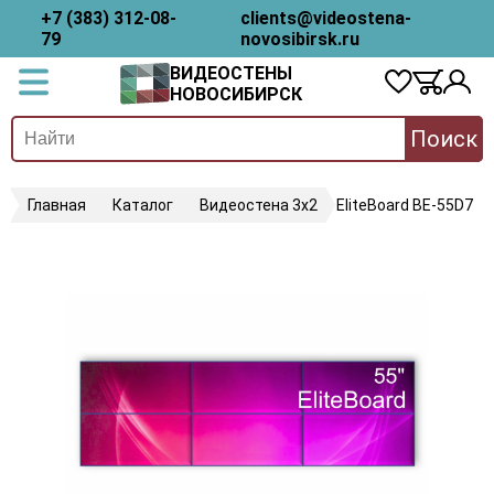
+7 (383) 312-08-
clients@videostena-
79
novosibirsk.ru
ВИДЕОСТЕНЫ
НОВОСИБИРСК
Поиск
Главная
Каталог
Видеостена 3х2
EliteBoard BE-55D7