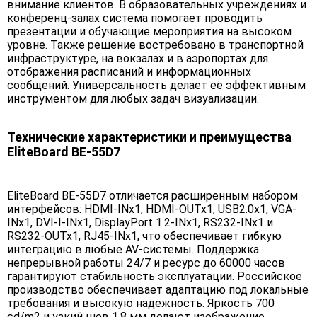
внимание клиентов. В образовательных учреждениях и
конференц-залах система помогает проводить
презентации и обучающие мероприятия на высоком
уровне. Также решение востребовано в транспортной
инфраструктуре, на вокзалах и в аэропортах для
отображения расписаний и информационных
сообщений. Универсальность делает её эффективным
инструментом для любых задач визуализации.
Технические характеристики и преимущества
EliteBoard BE-55D7
EliteBoard BE-55D7 отличается расширенным набором
интерфейсов: HDMI-INx1, HDMI-OUTx1, USB2.0x1, VGA-
INx1, DVI-I-INx1, DisplayPort 1.2-INx1, RS232-INx1 и
RS232-OUTx1, RJ45-INx1, что обеспечивает гибкую
интеграцию в любые AV-системы. Поддержка
непрерывной работы 24/7 и ресурс до 60000 часов
гарантируют стабильность эксплуатации. Российское
производство обеспечивает адаптацию под локальные
требования и высокую надежность. Яркость 700
cd/m2 и узкий шов 1,8 мм делают изображение