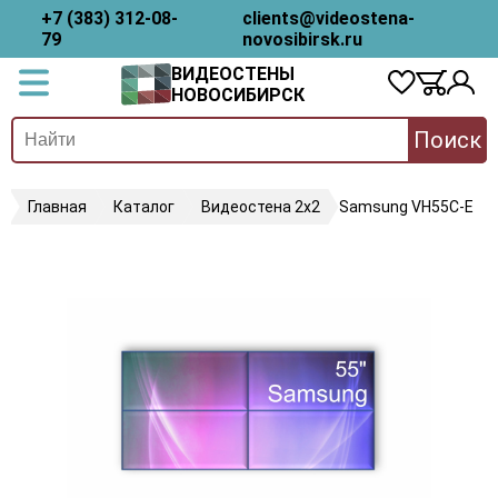
+7 (383) 312-08-
clients@videostena-
79
novosibirsk.ru
ВИДЕОСТЕНЫ
НОВОСИБИРСК
Поиск
Главная
Каталог
Видеостена 2x2
Samsung VH55C-E