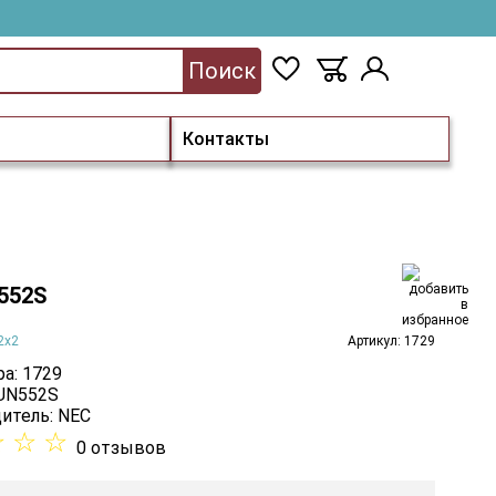
Поиск
Контакты
552S
2x2
Артикул: 1729
а: 1729
 UN552S
итель:
NEC
☆
☆
☆
0 отзывов