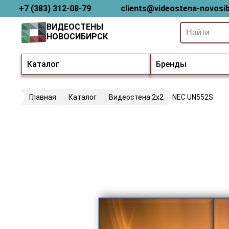
+7 (383) 312-08-79
clients@videostena-novosib
ВИДЕОСТЕНЫ
НОВОСИБИРСК
Каталог
Бренды
Главная
Каталог
Видеостена 2x2
NEC UN552S