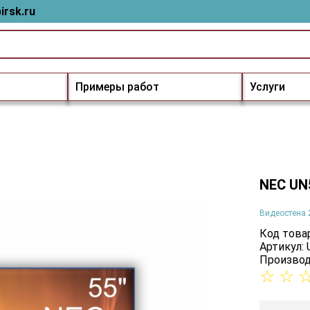
irsk.ru
Примеры работ
Услуги
NEC UN
Видеостена 
Код товар
Артикул:
Производ
☆
☆