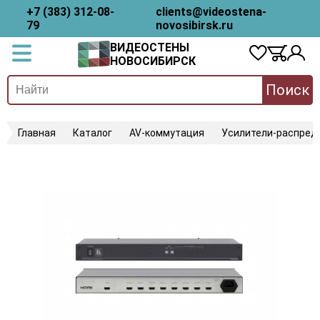
+7 (383) 312-08-
clients@videostena-
79
novosibirsk.ru
ВИДЕОСТЕНЫ
НОВОСИБИРСК
Поиск
Главная
Каталог
AV-коммутация
Усилители-распред