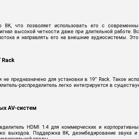
о 8K, что позволяет использовать его с современн
сигнал высокой четкости даже при длительной работе. В
потока и направлять его на внешние аудиосистемы. Эт
 Rack
 не предназначено для установки в 19” Rack. Такое исп
силитель-распределитель легко интегрируется в существ
ых AV-систем
ределитель HDMI 1:4 для коммерческих и корпоративны
лько выходов. Поддержка 8K, деэмбедирование звука 
иовизуальной среды.