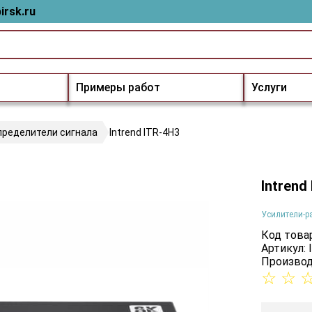
irsk.ru
Примеры работ
Услуги
пределители сигнала
Intrend ITR-4H3
Intrend
Усилители-р
Код товар
Артикул: 
Производ
☆
☆