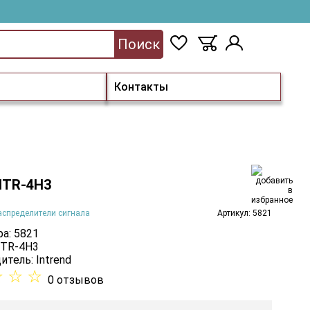
Поиск
Контакты
 ITR-4H3
аспределители сигнала
Артикул: 5821
а: 5821
ITR-4H3
итель:
Intrend
☆
☆
☆
0 отзывов