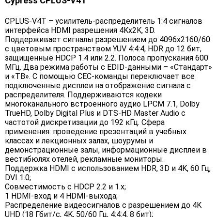
Cypress CPLUS-V4T
CPLUS-V4T – усилитель-распределитель 1:4 сигналов
интерфейса HDMI разрешения 4Kх2K, 3D.
Поддерживает сигналы разрешением до 4096x2160/60
с цветовым пространством YUV 4:4:4, HDR до 12 бит,
защищенные HDCP 1.4 или 2.2. Полоса пропускания 600
МГц. Два режима работы с EDID-данными – «Стандарт»
и «ТВ». С помощью CEC-команды переключает все
подключенные дисплеи на отображение сигнала с
распределителя. Поддерживаются кодеки
многоканального встроенного аудио LPCM 7.1, Dolby
TrueHD, Dolby Digital Plus и DTS-HD Master Audio с
частотой дискретизации до 192 кГц. Сфера
применения: проведение презентаций в учебных
классах и лекционных залах, шоурумы и
демонстрационные залы, информационные дисплеи в
вестибюлях отелей, рекламные мониторы.
Поддержка HDMI с использованием HDR, 3D и 4K, 60 Гц,
DVI 1.0;
Совместимость с HDCP 2.2 и 1.x;
1 HDMI-вход и 4 HDMI-выхода;
Распределение видеосигналов с разрешением до 4K
UHD (18 Гбит/с, 4K, 50/60 Гц, 4:4:4, 8 бит);