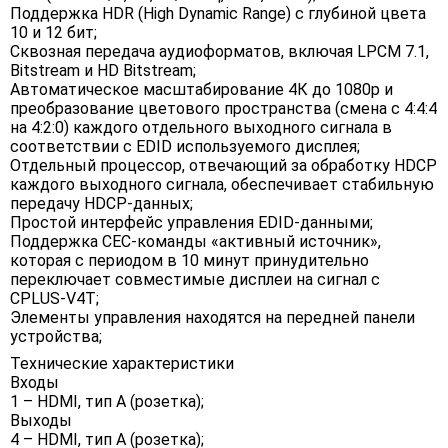
Поддержка HDR (High Dynamic Range) с глубиной цвета
10 и 12 бит;
Сквозная передача аудиоформатов, включая LPCM 7.1,
Bitstream и HD Bitstream;
Автоматическое масштабирование 4К до 1080p и
преобразование цветового пространства (смена с 4:4:4
на 4:2:0) каждого отдельного выходного сигнала в
соответствии с EDID используемого дисплея;
Отдельный процессор, отвечающий за обработку HDCP
каждого выходного сигнала, обеспечивает стабильную
передачу HDCP-данных;
Простой интерфейс управления EDID-данными;
Поддержка CEC-команды «активный источник»,
которая c периодом в 10 минут принудительно
переключает совместимые дисплеи на сигнал с
CPLUS-V4T;
Элементы управления находятся на передней панели
устройства;
Технические характеристики
Входы
1 – HDMI, тип А (розетка);
Выходы
4 – HDMI, тип A (розетка);