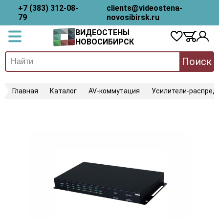
+7 (383) 312-08-
clients@videostena-
79
novosibirsk.ru
ВИДЕОСТЕНЫ
НОВОСИБИРСК
Поиск
Главная
Каталог
AV-коммутация
Усилители-распред