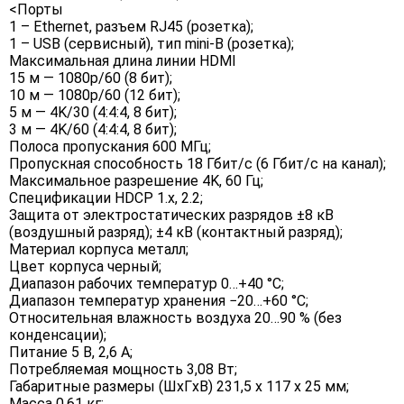
<Порты
1 – Ethernet, разъем RJ45 (розетка);
1 – USB (сервисный), тип mini-B (розетка);
Максимальная длина линии HDMI
15 м — 1080p/60 (8 бит);
10 м — 1080p/60 (12 бит);
5 м — 4K/30 (4:4:4, 8 бит);
3 м — 4K/60 (4:4:4, 8 бит);
Полоса пропускания 600 МГц;
Пропускная способность 18 Гбит/с (6 Гбит/с на канал);
Максимальное разрешение 4K, 60 Гц;
Спецификации HDCP 1.x, 2.2;
Защита от электростатических разрядов ±8 кВ
(воздушный разряд); ±4 кВ (контактный разряд);
Материал корпуса металл;
Цвет корпуса черный;
Диапазон рабочих температур 0…+40 °C;
Диапазон температур хранения −20…+60 °C;
Относительная влажность воздуха 20…90 % (без
конденсации);
Питание 5 В, 2,6 А;
Потребляемая мощность 3,08 Вт;
Габаритные размеры (ШxГxВ) 231,5 x 117 x 25 мм;
Масса 0,61 кг;